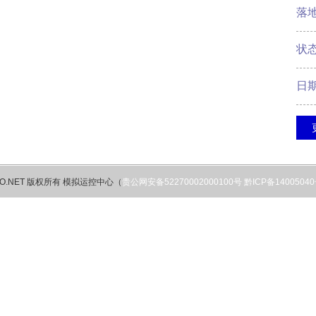
落
状
日
ERO.NET 版权所有 模拟运控中心（
贵公网安备52270002000100号
黔ICP备1400504