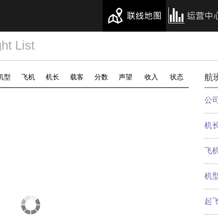
 List
航
机型
飞机
机长
载客
分数
声望
收入
状态
公
机
飞
机
起